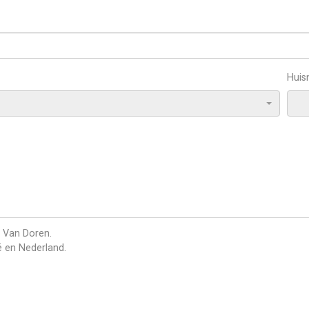
Hui
e Van Doren.
ië en Nederland.