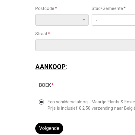
Postcode
Stad/Gemeente
-
Straat
AANKOOP
:
BOEK
Een schildersdialoog - Maartje Elants & Emil
Prijs is inclusief € 2,50 verzending naar Belg
Volgende