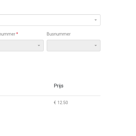
snummer
Busnummer
Prijs
€
12.50