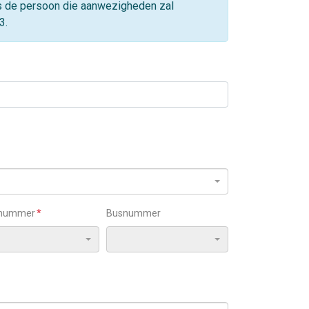
 is de persoon die aanwezigheden zal
3.
snummer
Busnummer